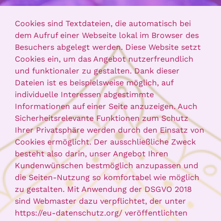
Cookies sind Textdateien, die automatisch bei
dem Aufruf einer Webseite lokal im Browser des
Besuchers abgelegt werden. Diese Website setzt
Cookies ein, um das Angebot nutzerfreundlich
und funktionaler zu gestalten. Dank dieser
Dateien ist es beispielsweise möglich, auf
individuelle Interessen abgestimmte
Informationen auf einer Seite anzuzeigen. Auch
Sicherheitsrelevante Funktionen zum Schutz
Ihrer Privatsphäre werden durch den Einsatz von
Cookies ermöglicht. Der ausschließliche Zweck
besteht also darin, unser Angebot Ihren
Kundenwünschen bestmöglich anzupassen und
die Seiten-Nutzung so komfortabel wie möglich
zu gestalten. Mit Anwendung der DSGVO 2018
sind Webmaster dazu verpflichtet, der unter
https://eu-datenschutz.org/ veröffentlichten